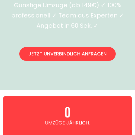
Günstige Umzüge (ab 149€) ✓ 100%
professionell ✓ Team aus Experten ✓
Angebot in 60 Sek. ✓
JETZT UNVERBINDLICH ANFRAGEN
0
UMZÜGE JÄHRLICH.