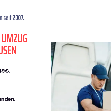
 seit 2007.
N UMZUG
USEN
149€
.
tunden
.