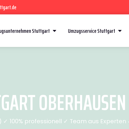
ttgart.de
gsunternehmen Stuttgart
Umzugsservice Stuttgart
GART OBERHAUSEN (
✓ 100% professionell ✓ Team aus Experten ✓