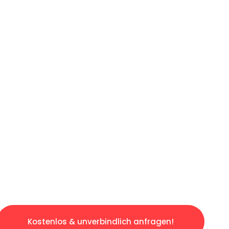
ICHES ANGEBOT IN
UNTER 60 S
osen & sorgenfreien Umzug in Stuttgart: Erle
taltet. Lassen Sie uns den schweren Teil übe
tspannten und kostengünstigen Servive!
Kostenlos & unverbindlich anfragen!