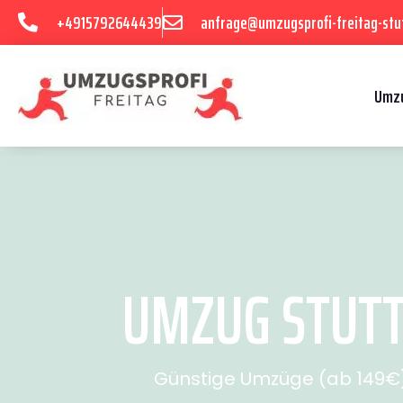
+4915792644439
anfrage@umzugsprofi-freitag-stu
Umzu
UMZUG STUTT
Günstige Umzüge (ab 149€) 