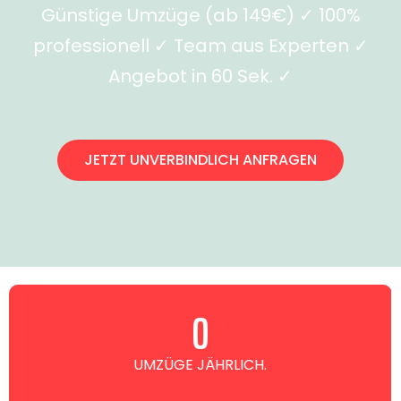
Günstige Umzüge (ab 149€) ✓ 100%
professionell ✓ Team aus Experten ✓
Angebot in 60 Sek. ✓
JETZT UNVERBINDLICH ANFRAGEN
0
UMZÜGE JÄHRLICH.