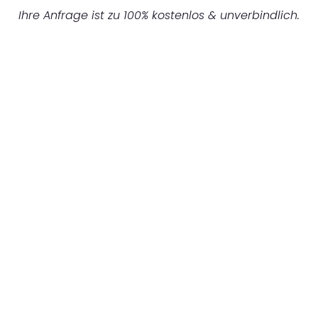
Ihre Anfrage ist zu 100% kostenlos & unverbindlich.
UNVERBINDLICHES ANGEBOT IN
UNTER 60 SEKUNDEN
:
Machen Sie sich bereit für einen
reibungslosen & sorgenfreien Umzug in
Stuttgart: Erleben Sie, wie unser
Expertenteam Ihren Umzug schnell, sicher
und effizient gestaltet. Lassen Sie uns den
schweren Teil übernehmen & freuen Sie sich
auf einen entspannten und kostengünstigen