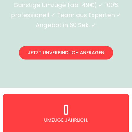
Günstige Umzüge (ab 149€) ✓ 100%
professionell ✓ Team aus Experten ✓
Angebot in 60 Sek. ✓
JETZT UNVERBINDLICH ANFRAGEN
0
UMZÜGE JÄHRLICH.