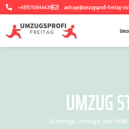
+4915792644439
anfrage@umzugsprofi-freitag-stu
Umzu
UMZUG ST
Günstige Umzüge (ab 149€) 