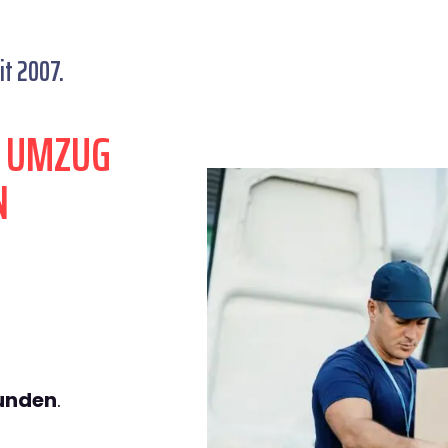
it 2007.
N UMZUG
N
tunden
.