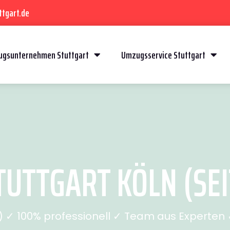
ttgart.de
gsunternehmen Stuttgart
Umzugsservice Stuttgart
UTTGART KÖLN (SEI
✓ 100% professionell ✓ Team aus Experten ✓