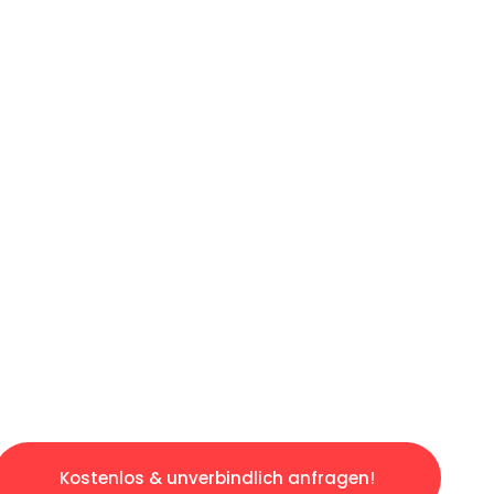
ICHES ANGEBOT IN
UNTER 60 S
osen & sorgenfreien Umzug in Stuttgart: Erle
taltet. Lassen Sie uns den schweren Teil übe
tspannten und kostengünstigen Servive!
Kostenlos & unverbindlich anfragen!