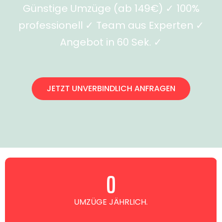
Günstige Umzüge (ab 149€) ✓ 100%
professionell ✓ Team aus Experten ✓
Angebot in 60 Sek. ✓
JETZT UNVERBINDLICH ANFRAGEN
0
UMZÜGE JÄHRLICH.