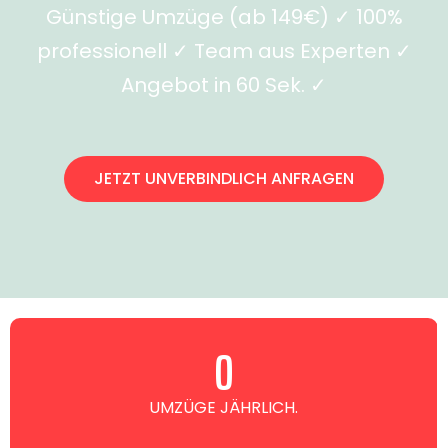
Günstige Umzüge (ab 149€) ✓ 100%
professionell ✓ Team aus Experten ✓
Angebot in 60 Sek. ✓
JETZT UNVERBINDLICH ANFRAGEN
0
UMZÜGE JÄHRLICH.