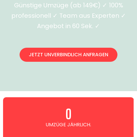
Günstige Umzüge (ab 149€) ✓ 100%
professionell ✓ Team aus Experten ✓
Angebot in 60 Sek. ✓
JETZT UNVERBINDLICH ANFRAGEN
0
UMZÜGE JÄHRLICH.