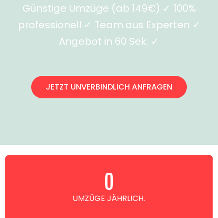
Günstige Umzüge (ab 149€) ✓ 100%
professionell ✓ Team aus Experten ✓
Angebot in 60 Sek. ✓
JETZT UNVERBINDLICH ANFRAGEN
0
UMZÜGE JÄHRLICH.