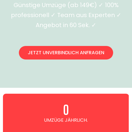
Günstige Umzüge (ab 149€) ✓ 100%
professionell ✓ Team aus Experten ✓
Angebot in 60 Sek. ✓
JETZT UNVERBINDLICH ANFRAGEN
0
UMZÜGE JÄHRLICH.