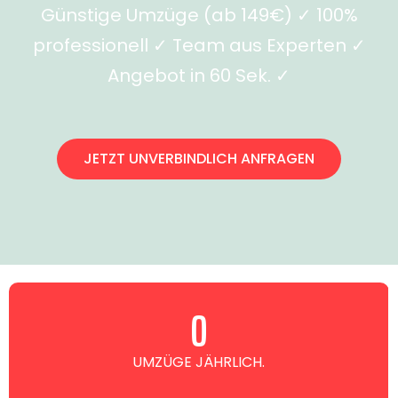
Günstige Umzüge (ab 149€) ✓ 100%
professionell ✓ Team aus Experten ✓
Angebot in 60 Sek. ✓
JETZT UNVERBINDLICH ANFRAGEN
0
UMZÜGE JÄHRLICH.