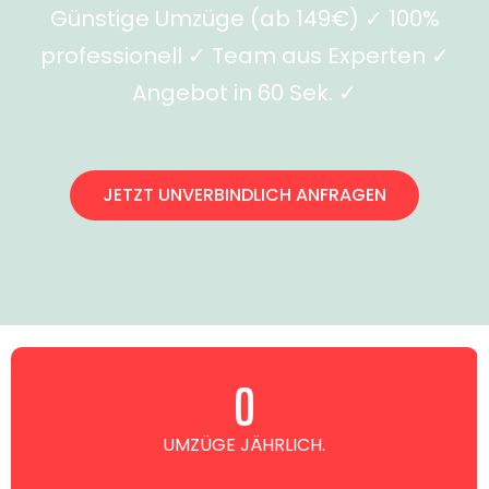
Günstige Umzüge (ab 149€) ✓ 100%
professionell ✓ Team aus Experten ✓
Angebot in 60 Sek. ✓
JETZT UNVERBINDLICH ANFRAGEN
0
UMZÜGE JÄHRLICH.