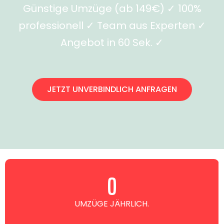
Günstige Umzüge (ab 149€) ✓ 100%
professionell ✓ Team aus Experten ✓
Angebot in 60 Sek. ✓
JETZT UNVERBINDLICH ANFRAGEN
0
UMZÜGE JÄHRLICH.