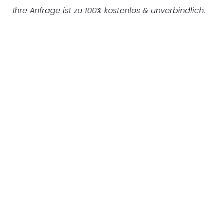
Ihre Anfrage ist zu 100% kostenlos & unverbindlich.
UNVERBINDLICHES ANGEBOT IN
UNTER 60 SEKUNDEN
:
Machen Sie sich bereit für einen
reibungslosen & sorgenfreien Umzug in
Stuttgart: Erleben Sie, wie unser
Expertenteam Ihren Umzug schnell, sicher
und effizient gestaltet. Lassen Sie uns den
schweren Teil übernehmen & freuen Sie sich
auf einen entspannten und kostengünstigen