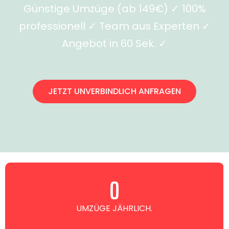
Günstige Umzüge (ab 149€) ✓ 100%
professionell ✓ Team aus Experten ✓
Angebot in 60 Sek. ✓
JETZT UNVERBINDLICH ANFRAGEN
0
UMZÜGE JÄHRLICH.