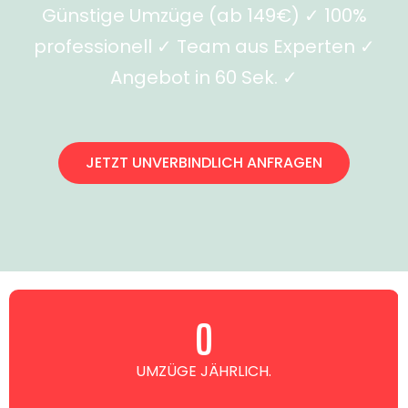
Günstige Umzüge (ab 149€) ✓ 100%
professionell ✓ Team aus Experten ✓
Angebot in 60 Sek. ✓
JETZT UNVERBINDLICH ANFRAGEN
0
UMZÜGE JÄHRLICH.