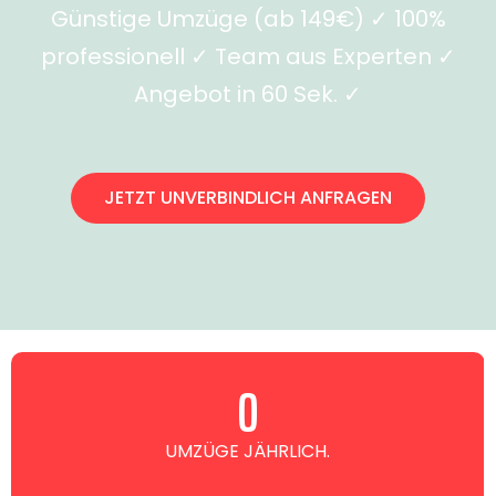
Günstige Umzüge (ab 149€) ✓ 100%
professionell ✓ Team aus Experten ✓
Angebot in 60 Sek. ✓
JETZT UNVERBINDLICH ANFRAGEN
0
UMZÜGE JÄHRLICH.