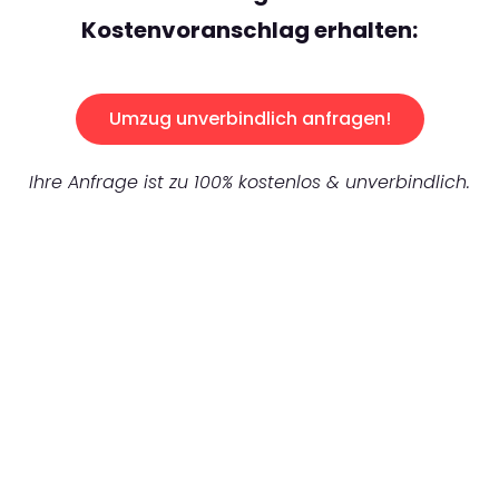
Kostenvoranschlag erhalten:
Umzug unverbindlich anfragen!
Ihre Anfrage ist zu 100% kostenlos & unverbindlich.
UNVERBINDLICHES ANGEBOT IN
UNTER 60 SEKUNDEN
:
Machen Sie sich bereit für einen
reibungslosen & sorgenfreien Umzug in
Stuttgart: Erleben Sie, wie unser