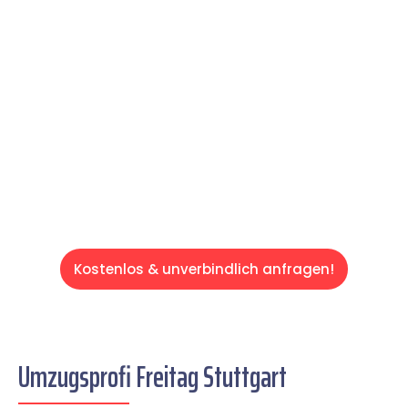
Expertenteam Ihren Umzug schnell, sicher
und effizient gestaltet. Lassen Sie uns den
schweren Teil übernehmen & freuen Sie sich
auf einen entspannten und kostengünstigen
Servive!
Kostenlos & unverbindlich anfragen!
Umzugsprofi Freitag Stuttgart