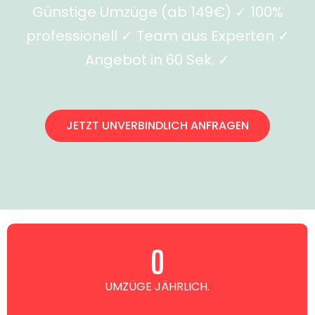
Günstige Umzüge (ab 149€) ✓ 100%
professionell ✓ Team aus Experten ✓
Angebot in 60 Sek. ✓
JETZT UNVERBINDLICH ANFRAGEN
0
UMZÜGE JÄHRLICH.