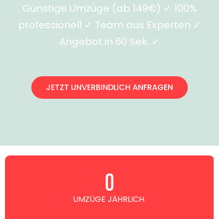
Günstige Umzüge (ab 149€) ✓ 100%
professionell ✓ Team aus Experten ✓
Angebot in 60 Sek. ✓
JETZT UNVERBINDLICH ANFRAGEN
0
UMZÜGE JÄHRLICH.