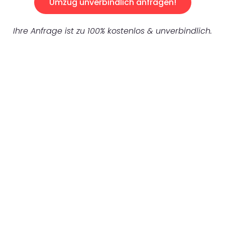
Umzug unverbindlich anfragen!
Ihre Anfrage ist zu 100% kostenlos & unverbindlich.
UNVERBINDLICHES ANGEBOT IN
UNTER 60 SEKUNDEN
:
Machen Sie sich bereit für einen
reibungslosen & sorgenfreien Umzug in
Stuttgart: Erleben Sie, wie unser
Expertenteam Ihren Umzug schnell, sicher
und effizient gestaltet. Lassen Sie uns den
schweren Teil übernehmen & freuen Sie sich