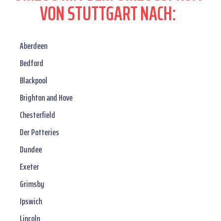
VON STUTTGART NACH:
Aberdeen
Bedford
Blackpool
Brighton and Hove
Chesterfield
Der Potteries
Dundee
Exeter
Grimsby
Ipswich
Lincoln