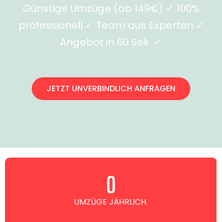
Günstige Umzüge (ab 149€) ✓ 100%
professionell ✓ Team aus Experten ✓
Angebot in 60 Sek. ✓
JETZT UNVERBINDLICH ANFRAGEN
0
UMZÜGE JÄHRLICH.