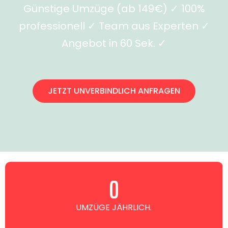
Günstige Umzüge (ab 149€) ✓ 100%
professionell ✓ Team aus Experten ✓
Angebot in 60 Sek. ✓
JETZT UNVERBINDLICH ANFRAGEN
0
UMZÜGE JÄHRLICH.