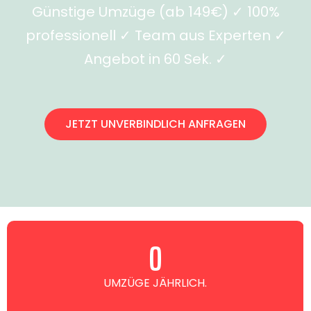
Günstige Umzüge (ab 149€) ✓ 100%
professionell ✓ Team aus Experten ✓
Angebot in 60 Sek. ✓
JETZT UNVERBINDLICH ANFRAGEN
0
UMZÜGE JÄHRLICH.