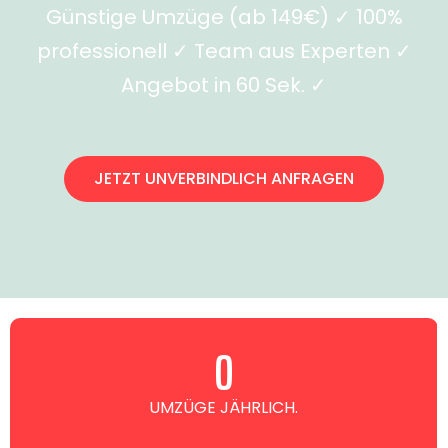
Günstige Umzüge (ab 149€) ✓ 100%
professionell ✓ Team aus Experten ✓
Angebot in 60 Sek. ✓
JETZT UNVERBINDLICH ANFRAGEN
0
UMZÜGE JÄHRLICH.