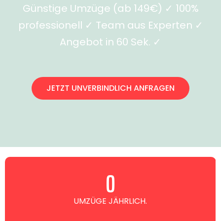
Günstige Umzüge (ab 149€) ✓ 100%
professionell ✓ Team aus Experten ✓
Angebot in 60 Sek. ✓
JETZT UNVERBINDLICH ANFRAGEN
0
UMZÜGE JÄHRLICH.