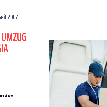
eit 2007.
N UMZUG
IA
tunden
.