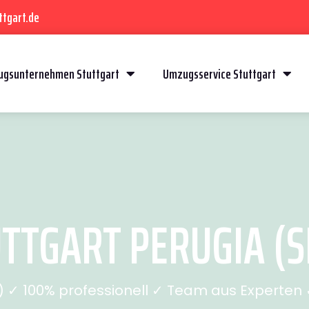
ttgart.de
gsunternehmen Stuttgart
Umzugsservice Stuttgart
TTGART PERUGIA (SE
✓ 100% professionell ✓ Team aus Experten ✓