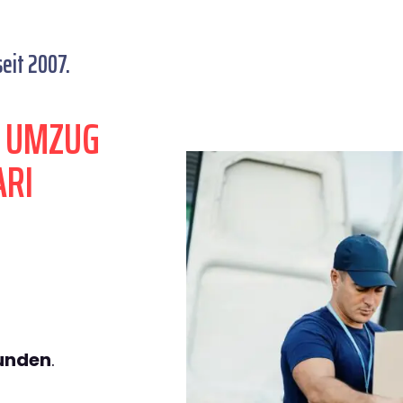
eit 2007.
N UMZUG
ARI
tunden
.