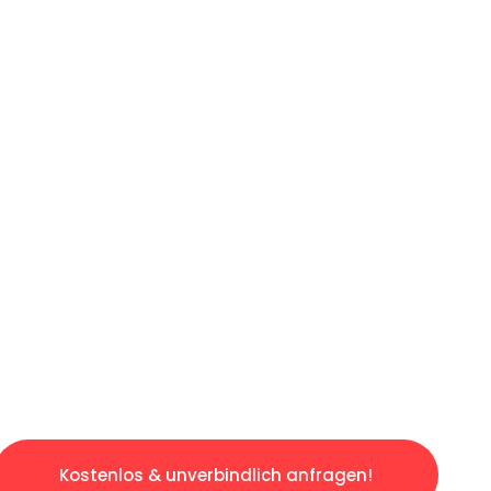
ICHES ANGEBOT IN
UNTER 60 S
osen & sorgenfreien Umzug in Stuttgart: Erle
taltet. Lassen Sie uns den schweren Teil übe
tspannten und kostengünstigen Servive!
Kostenlos & unverbindlich anfragen!