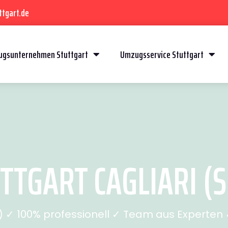
ttgart.de
gsunternehmen Stuttgart
Umzugsservice Stuttgart
TGART CAGLIARI (S
✓ 100% professionell ✓ Team aus Experten ✓