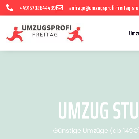
+4915792644439
anfrage@umzugsprofi-freitag-stu
Umzu
UMZUG STUT
Günstige Umzüge (ab 149€) 