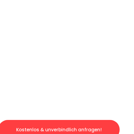
ICHES ANGEBOT IN
UNTER 60 S
osen & sorgenfreien Umzug in Stuttgart: Erle
taltet. Lassen Sie uns den schweren Teil übe
tspannten und kostengünstigen Servive!
Kostenlos & unverbindlich anfragen!