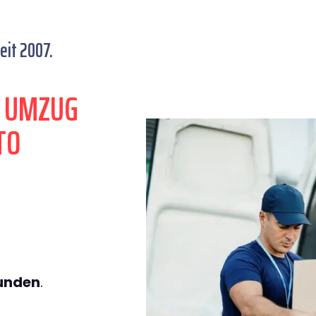
eit 2007.
N UMZUG
TO
tunden
.