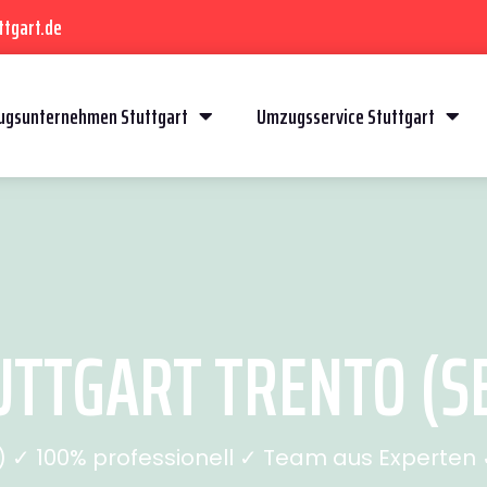
ttgart.de
gsunternehmen Stuttgart
Umzugsservice Stuttgart
TTGART TRENTO (SE
✓ 100% professionell ✓ Team aus Experten ✓