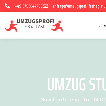
+4915792644439
anfrage@umzugsprofi-freitag-stu
Umzu
UMZUG STU
Günstige Umzüge (ab 149€) 