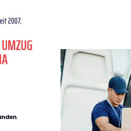
eit 2007.
N UMZUG
NA
tunden
.