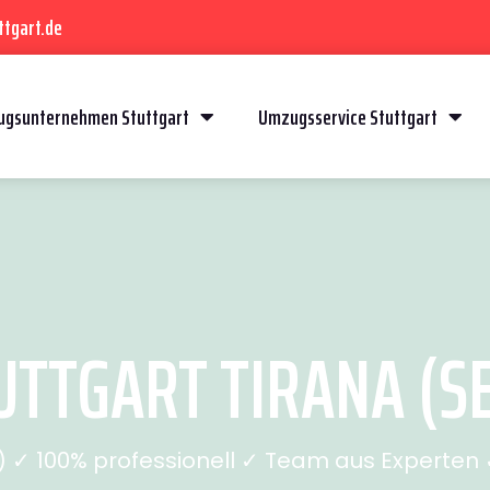
ttgart.de
gsunternehmen Stuttgart
Umzugsservice Stuttgart
TTGART TIRANA (SE
✓ 100% professionell ✓ Team aus Experten ✓