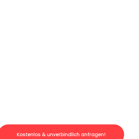
ICHES ANGEBOT IN
UNTER 60 S
osen & sorgenfreien Umzug in Stuttgart: Erle
taltet. Lassen Sie uns den schweren Teil übe
tspannten und kostengünstigen Servive!
Kostenlos & unverbindlich anfragen!