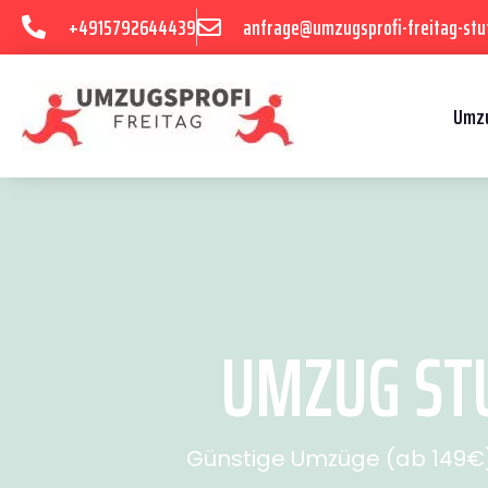
+4915792644439
anfrage@umzugsprofi-freitag-stu
Umzu
UMZUG STU
Günstige Umzüge (ab 149€) 