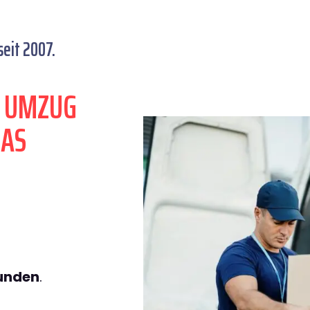
eit 2007.
N UMZUG
LAS
tunden
.