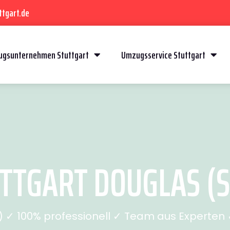
ttgart.de
gsunternehmen Stuttgart
Umzugsservice Stuttgart
TGART DOUGLAS (SE
✓ 100% professionell ✓ Team aus Experten ✓