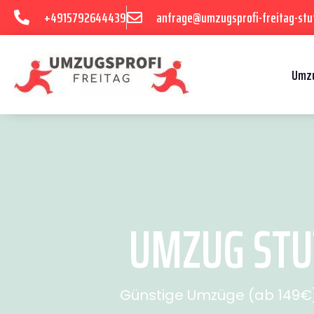
+4915792644439
anfrage@umzugsprofi-freitag-stu
Umzu
UMZUG STUT
Günstige Umzüge (ab 149€) 