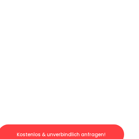
ICHES ANGEBOT IN
UNTER 60 S
osen & sorgenfreien Umzug in Stuttgart: Erle
taltet. Lassen Sie uns den schweren Teil übe
tspannten und kostengünstigen Servive!
Kostenlos & unverbindlich anfragen!