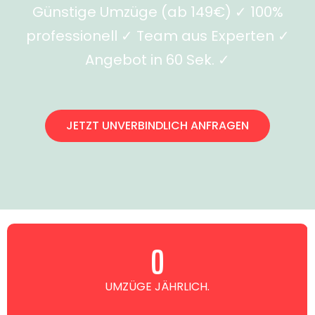
Günstige Umzüge (ab 149€) ✓ 100%
professionell ✓ Team aus Experten ✓
Angebot in 60 Sek. ✓
JETZT UNVERBINDLICH ANFRAGEN
0
UMZÜGE JÄHRLICH.