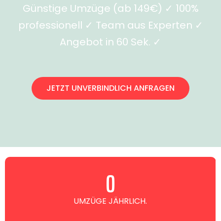
Günstige Umzüge (ab 149€) ✓ 100%
professionell ✓ Team aus Experten ✓
Angebot in 60 Sek. ✓
JETZT UNVERBINDLICH ANFRAGEN
0
UMZÜGE JÄHRLICH.