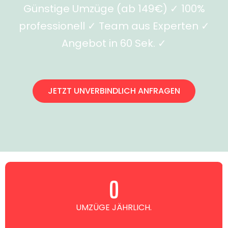
Günstige Umzüge (ab 149€) ✓ 100%
professionell ✓ Team aus Experten ✓
Angebot in 60 Sek. ✓
JETZT UNVERBINDLICH ANFRAGEN
0
UMZÜGE JÄHRLICH.