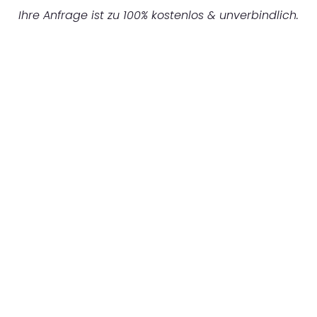
Ihre Anfrage ist zu 100% kostenlos & unverbindlich.
UNVERBINDLICHES ANGEBOT IN
UNTER 60 SEKUNDEN
:
Machen Sie sich bereit für einen
reibungslosen & sorgenfreien Umzug in
Stuttgart: Erleben Sie, wie unser
Expertenteam Ihren Umzug schnell, sicher
und effizient gestaltet. Lassen Sie uns den
schweren Teil übernehmen & freuen Sie sich
auf einen entspannten und kostengünstigen