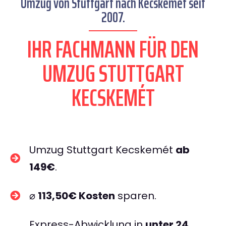
Umzug von Stuttgart nach Kecskemét seit
2007.
IHR FACHMANN FÜR DEN
UMZUG STUTTGART
KECSKEMÉT
Umzug Stuttgart Kecskemét
ab
149€
.
⌀
113,50€ Kosten
sparen.
Express-Abwicklung in
unter 24