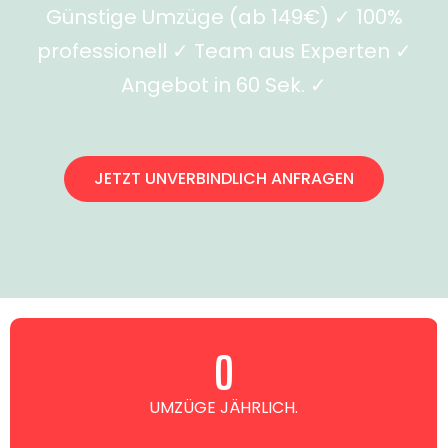
Günstige Umzüge (ab 149€) ✓ 100%
professionell ✓ Team aus Experten ✓
Angebot in 60 Sek. ✓
JETZT UNVERBINDLICH ANFRAGEN
0
UMZÜGE JÄHRLICH.