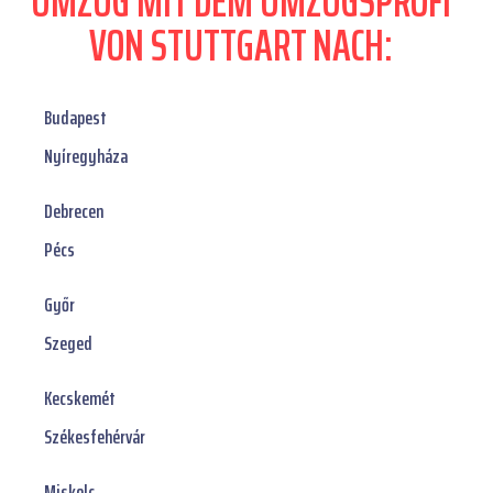
UMZUG MIT DEM UMZUGSPROFI
VON STUTTGART NACH:
Budapest
Nyíregyháza
Debrecen
Pécs
Győr
Szeged
Kecskemét
Székesfehérvár
Miskolc