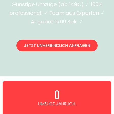
Günstige Umzüge (ab 149€) ✓ 100%
professionell ✓ Team aus Experten ✓
Angebot in 60 Sek. ✓
JETZT UNVERBINDLICH ANFRAGEN
0
UMZÜGE JÄHRLICH.