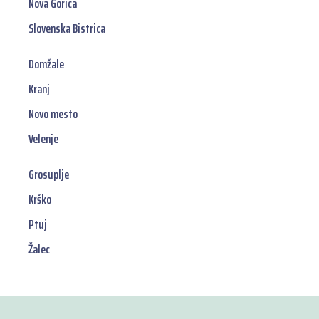
Nova Gorica
Slovenska Bistrica
Domžale
Kranj
Novo mesto
Velenje
Grosuplje
Krško
Ptuj
Žalec