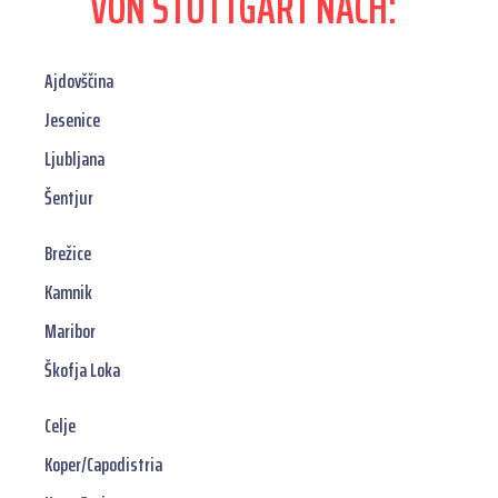
VON STUTTGART NACH:
Ajdovščina
Jesenice
Ljubljana
Šentjur
Brežice
Kamnik
Maribor
Škofja Loka
Celje
Koper/Capodistria