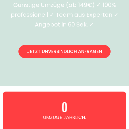
Günstige Umzüge (ab 149€) ✓ 100%
professionell ✓ Team aus Experten ✓
Angebot in 60 Sek. ✓
JETZT UNVERBINDLICH ANFRAGEN
0
UMZÜGE JÄHRLICH.