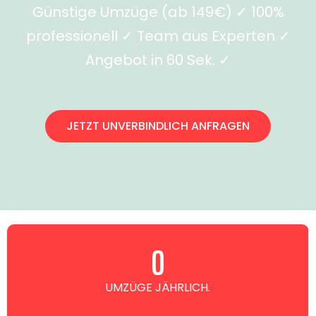
Günstige Umzüge (ab 149€) ✓ 100%
professionell ✓ Team aus Experten ✓
Angebot in 60 Sek. ✓
JETZT UNVERBINDLICH ANFRAGEN
0
UMZÜGE JÄHRLICH.