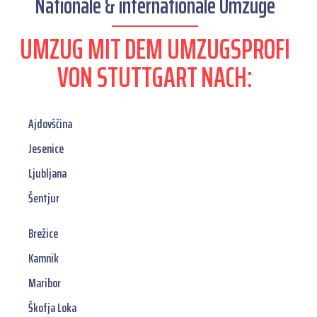
Nationale & internationale Umzüge
UMZUG MIT DEM UMZUGSPROFI
VON STUTTGART NACH:
Ajdovščina
Jesenice
Ljubljana
Šentjur
Brežice
Kamnik
Maribor
Škofja Loka