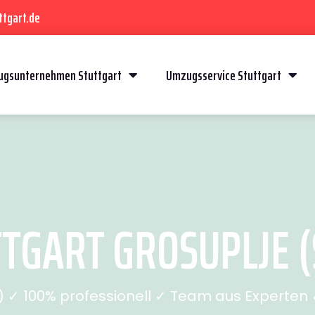
ttgart.de
gsunternehmen Stuttgart
Umzugsservice Stuttgart
TGART GROSUPLJE (S
✓ 100% professionell ✓ Team aus Experten ✓