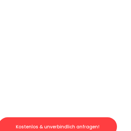
ICHES ANGEBOT IN
UNTER 60 S
osen & sorgenfreien Umzug in Stuttgart: Erle
taltet. Lassen Sie uns den schweren Teil übe
tspannten und kostengünstigen Servive!
Kostenlos & unverbindlich anfragen!