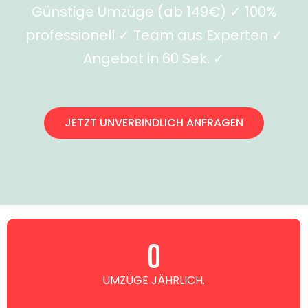
Günstige Umzüge (ab 149€) ✓ 100%
professionell ✓ Team aus Experten ✓
Angebot in 60 Sek. ✓
JETZT UNVERBINDLICH ANFRAGEN
0
UMZÜGE JÄHRLICH.