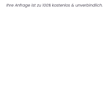
Ihre Anfrage ist zu 100% kostenlos & unverbindlich.
UNVERBINDLICHES ANGEBOT IN
UNTER 60 SEKUNDEN
:
Machen Sie sich bereit für einen
reibungslosen & sorgenfreien Umzug in
Stuttgart: Erleben Sie, wie unser
Expertenteam Ihren Umzug schnell, sicher
und effizient gestaltet. Lassen Sie uns den
schweren Teil übernehmen & freuen Sie sich
auf einen entspannten und kostengünstigen