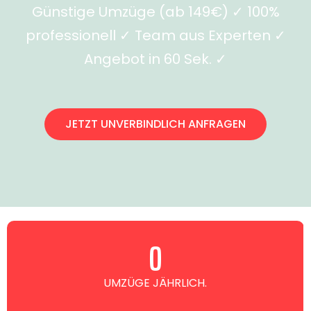
Günstige Umzüge (ab 149€) ✓ 100%
professionell ✓ Team aus Experten ✓
Angebot in 60 Sek. ✓
JETZT UNVERBINDLICH ANFRAGEN
0
UMZÜGE JÄHRLICH.