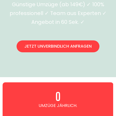
Günstige Umzüge (ab 149€) ✓ 100%
professionell ✓ Team aus Experten ✓
Angebot in 60 Sek. ✓
JETZT UNVERBINDLICH ANFRAGEN
0
UMZÜGE JÄHRLICH.