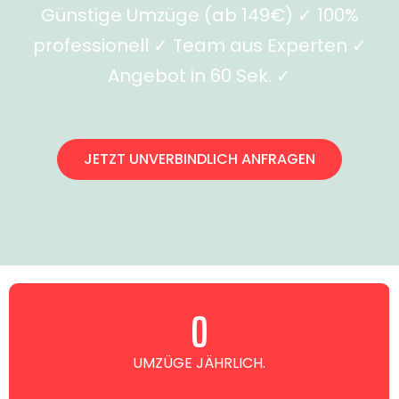
Günstige Umzüge (ab 149€) ✓ 100%
professionell ✓ Team aus Experten ✓
Angebot in 60 Sek. ✓
JETZT UNVERBINDLICH ANFRAGEN
0
UMZÜGE JÄHRLICH.