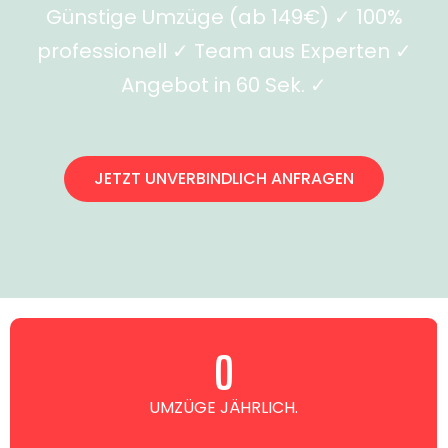
Günstige Umzüge (ab 149€) ✓ 100%
professionell ✓ Team aus Experten ✓
Angebot in 60 Sek. ✓
JETZT UNVERBINDLICH ANFRAGEN
0
UMZÜGE JÄHRLICH.