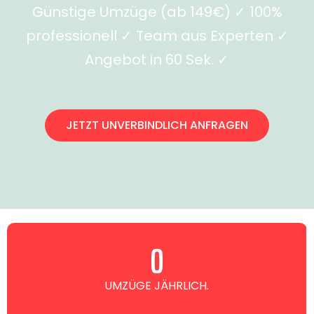
Günstige Umzüge (ab 149€) ✓ 100%
professionell ✓ Team aus Experten ✓
Angebot in 60 Sek. ✓
JETZT UNVERBINDLICH ANFRAGEN
0
UMZÜGE JÄHRLICH.