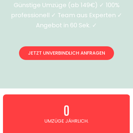
Günstige Umzüge (ab 149€) ✓ 100%
professionell ✓ Team aus Experten ✓
Angebot in 60 Sek. ✓
JETZT UNVERBINDLICH ANFRAGEN
0
UMZÜGE JÄHRLICH.