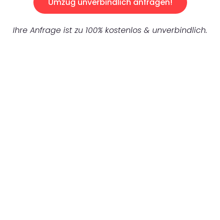
Umzug unverbindlich anfragen!
Ihre Anfrage ist zu 100% kostenlos & unverbindlich.
UNVERBINDLICHES ANGEBOT IN
UNTER 60 SEKUNDEN
:
Machen Sie sich bereit für einen
reibungslosen & sorgenfreien Umzug in
Stuttgart: Erleben Sie, wie unser
Expertenteam Ihren Umzug schnell, sicher
und effizient gestaltet. Lassen Sie uns den
schweren Teil übernehmen & freuen Sie sich