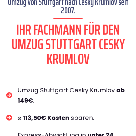
Umzug von Stuttgart nach Cesky Krumlov seit
2007.
IHR FACHMANN FÜR DEN
UMZUG STUTTGART CESKY
KRUMLOV
Umzug Stuttgart Cesky Krumlov
ab
149€
.
⌀
113,50€ Kosten
sparen.
Express-Abwicklung in
unter 24