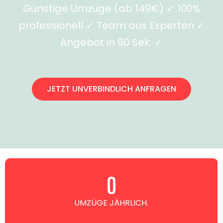
Günstige Umzüge (ab 149€) ✓ 100%
professionell ✓ Team aus Experten ✓
Angebot in 60 Sek. ✓
JETZT UNVERBINDLICH ANFRAGEN
0
UMZÜGE JÄHRLICH.