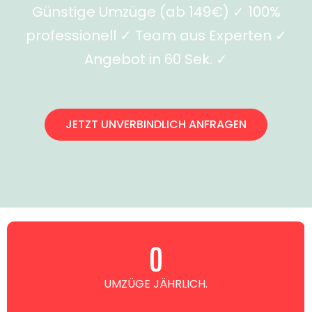
Günstige Umzüge (ab 149€) ✓ 100%
professionell ✓ Team aus Experten ✓
Angebot in 60 Sek. ✓
JETZT UNVERBINDLICH ANFRAGEN
0
UMZÜGE JÄHRLICH.