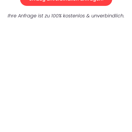
Ihre Anfrage ist zu 100% kostenlos & unverbindlich.
UNVERBINDLICHES ANGEBOT IN
UNTER 60 SEKUNDEN
:
Machen Sie sich bereit für einen
reibungslosen & sorgenfreien Umzug in
Stuttgart: Erleben Sie, wie unser
Expertenteam Ihren Umzug schnell, sicher
und effizient gestaltet. Lassen Sie uns den
schweren Teil übernehmen & freuen Sie sich