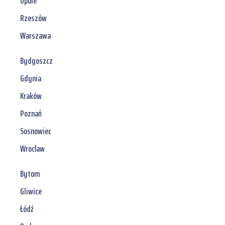
Opole
Rzeszów
Warszawa
Bydgoszcz
Gdynia
Kraków
Poznań
Sosnowiec
Wrocław
Bytom
Gliwice
Łódź