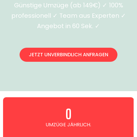
Günstige Umzüge (ab 149€) ✓ 100%
professionell ✓ Team aus Experten ✓
Angebot in 60 Sek. ✓
JETZT UNVERBINDLICH ANFRAGEN
0
UMZÜGE JÄHRLICH.