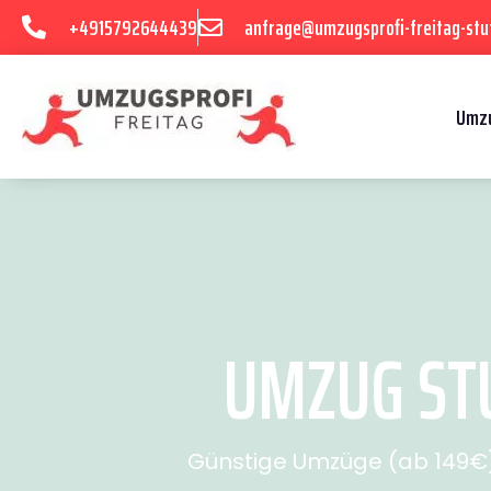
+4915792644439
anfrage@umzugsprofi-freitag-stu
Umzu
UMZUG STU
Günstige Umzüge (ab 149€) 