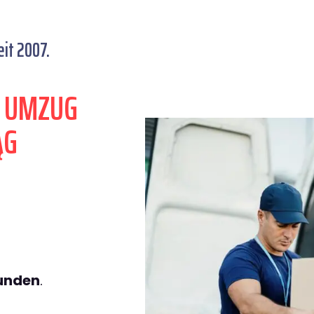
it 2007.
N UMZUG
ĄG
tunden
.