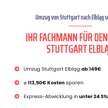
Umzug von Stuttgart nach Elbląg se
IHR FACHMANN FÜR DE
STUTTGART ELBL
Umzug Stuttgart Elbląg
ab 149€
.
⌀
113,50€ Kosten
sparen.
Express-Abwicklung in
unter 24 S