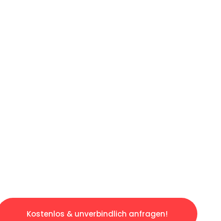
ICHES ANGEBOT IN
UNTER 60 S
osen & sorgenfreien Umzug in Stuttgart: Erle
taltet. Lassen Sie uns den schweren Teil übe
tspannten und kostengünstigen Servive!
Kostenlos & unverbindlich anfragen!