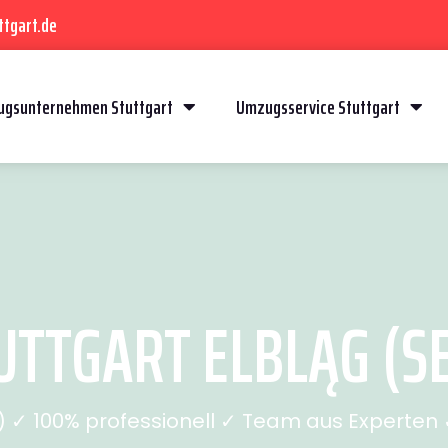
ttgart.de
gsunternehmen Stuttgart
Umzugsservice Stuttgart
TTGART ELBLĄG (SE
✓ 100% professionell ✓ Team aus Experten ✓