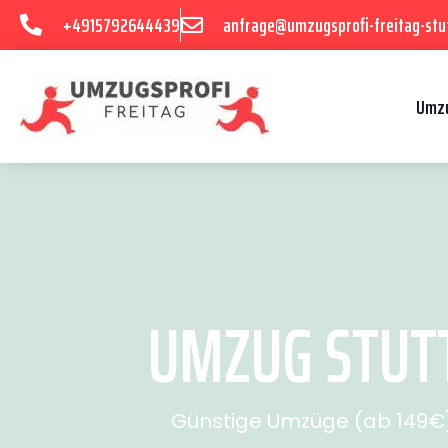
+4915792644439
anfrage@umzugsprofi-freitag-stu
Umzu
UMZUG STUTT
Günstige Umzüge (ab 149€) 