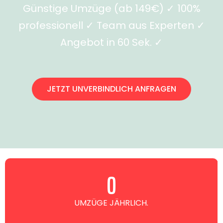
Günstige Umzüge (ab 149€) ✓ 100%
professionell ✓ Team aus Experten ✓
Angebot in 60 Sek. ✓
JETZT UNVERBINDLICH ANFRAGEN
0
UMZÜGE JÄHRLICH.