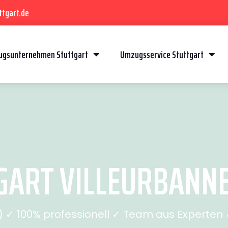
ttgart.de
gsunternehmen Stuttgart
Umzugsservice Stuttgart
ART VILLEURBANNE 
✓ 100% professionell ✓ Team aus Experten ✓