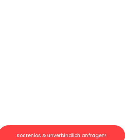
ICHES ANGEBOT IN
UNTER 60 S
osen & sorgenfreien Umzug in Stuttgart: Erle
taltet. Lassen Sie uns den schweren Teil übe
tspannten und kostengünstigen Servive!
Kostenlos & unverbindlich anfragen!