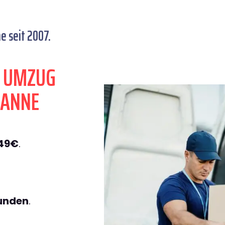
e seit 2007.
N UMZUG
BANNE
149€
.
tunden
.