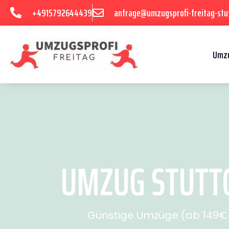
+4915792644439
anfrage@umzugsprofi-freitag-stu
Umzu
UMZUG STUTTG
Günstige Umzüge (ab 149€) 